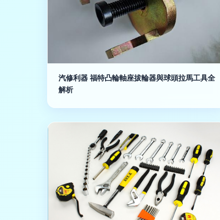
汽修利器 福特凸輪軸座拔輪器與球頭拉馬工具全
解析