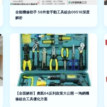
全能機修助手 58件套手動工具組合09516深度
解析
【全面解析】奧凱64反利政策大公開 一淘網機
修組合工具優化方案