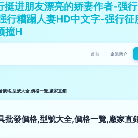
行挺进朋友漂亮的娇妻作者-强行
强行糟蹋人妻HD中文字-强行征
顶撞H
首頁
企業簡介
價格,型號大全,價格一覽,廠家直銷
具批發價格,型號大全,價格一覽,廠家直