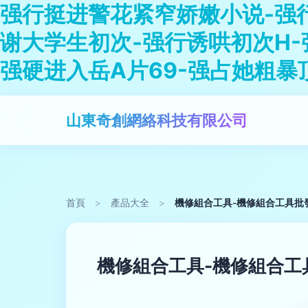
强行挺进警花紧窄娇嫩小说-强
谢大学生初次-强行诱哄初次H-
强硬进入岳A片69-强占她粗暴
山東奇創網絡科技有限公司
首頁
>
產品大全
>
機修組合工具-機修組合工具批發
機修組合工具-機修組合工